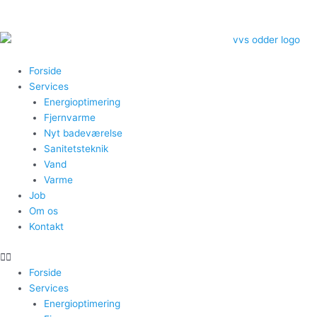
Gå
til
indholdet
Menu
Forside
Services
Energioptimering
Fjernvarme
Nyt badeværelse
Sanitetsteknik
Vand
Varme
Job
Om os
Kontakt
Forside
Services
Energioptimering