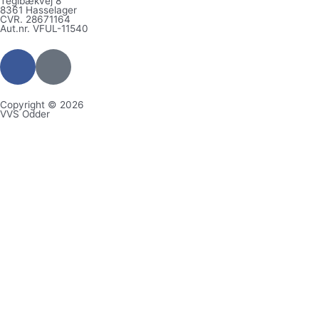
Teglbækvej 8
8361 Hasselager
CVR. 28671164
Aut.nr. VFUL-11540
F
G
a
o
c
o
Copyright © 2026
e
g
VVS Odder
b
l
o
e
o
k
-
f